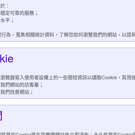
限於：
的穩定可靠的服務；
營水平；
的瀏覽行為，蒐集相關統計資料，了解您如何瀏覽我們的網站，以提
ie
瀏覽器寫入使用者設備上的一些簡短資訊以讀取Cookie，其用
至我們網站的訪客量；
助我們改善網站；
間
覽性質的Cookie將在您離開網站後立即消失；永久性質的Cook