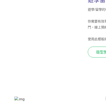
遊學/留學
你需要有效
門，線上預
使用此模板
便即時了解
到之前可以
版型