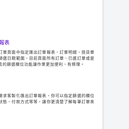
報表
訂單頁面中指定匯出訂單報表、訂單明細、撿貨單
篩選日期範圍、目前頁面所有訂單、已選訂單或是
性的篩選欄位功能讓作業更加便利、有條理。
需求客製化匯出訂單報表，你可以指定篩選的欄位
狀態、付款方式等等，讓你更清楚了解每筆訂單來